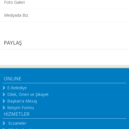
Foto Galeri
Medyada Biz
PAYLAŞ
ONLINE
E-Belediye
Dilek, Öneri ve Şikayet
Başkan'a Mesaj
İletişim Formu
HİZMETLER
Eczaneler