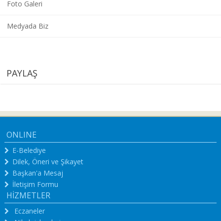
Foto Galeri
Medyada Biz
PAYLAŞ
ONLINE
E-Belediye
Dilek, Öneri ve Şikayet
Başkan'a Mesaj
İletişim Formu
HİZMETLER
Eczaneler