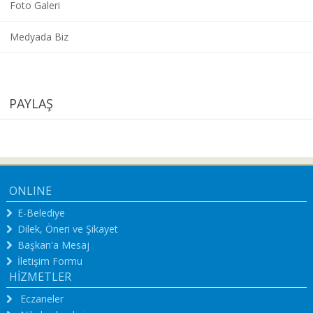
Foto Galeri
Medyada Biz
PAYLAŞ
ONLINE
E-Belediye
Dilek, Öneri ve Şikayet
Başkan'a Mesaj
İletişim Formu
HİZMETLER
Eczaneler